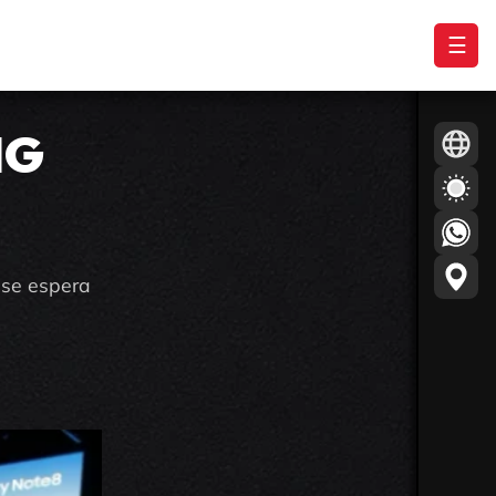
☰
NG
 se espera