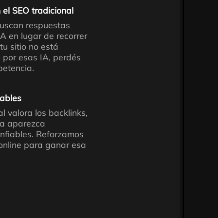
 el SEO tradicional
uscan respuestas
IA en lugar de recorrer
tu sitio no está
 por esas IA, perdés
petencia.
cables
l valora los backlinks,
ca aparezca
nfiables. Reforzamos
 online para ganar esa