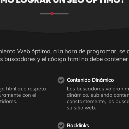
MO LOGRAR UN SEO ÓPTIMO?
iento Web óptimo, a la hora de programar, se d
los buscadores y el código html no debe contener
Contenido Dinámico
igo html que respeta
Los buscadores valoran m
guramente con el
dinámico, subiendo conte
idores.
constantemente, los busc
su sitio web.
Backlinks