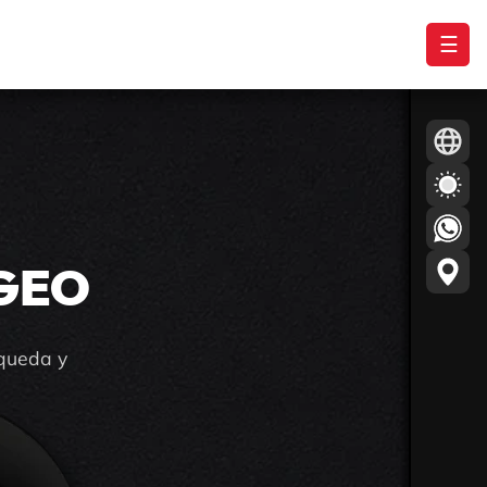
☰
 GEO
squeda y