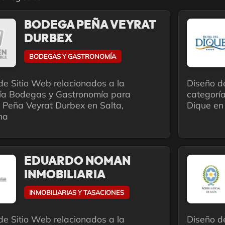
BODEGA PEÑA VEYRAT
DURBEX
BODEGAS Y GASTRONOMÍA
de Sitio Web relacionados a la
Diseño d
ía Bodegas y Gastronomía para
categoría
Peña Veyrat Durbex en Salta,
Dique en 
na
EDUARDO NOMAN
INMOBILIARIA
INMOBILIARIAS Y TASACIONES
de Sitio Web relacionados a la
Diseño d