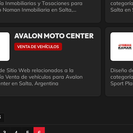
ía Inmobiliarias y Tasaciones para
categoría
 Noman Inmobiliaria en Salta,...
Salta en 
AVALON MOTO CENTER
VENTA DE VEHÍCULOS
de Sitio Web relacionados a la
Diseño d
ía Venta de vehículos para Avalon
categorí
nter en Salta, Argentina
Sport Pla
S
3
4
5
6