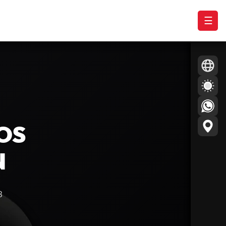
☰
OS
N
B