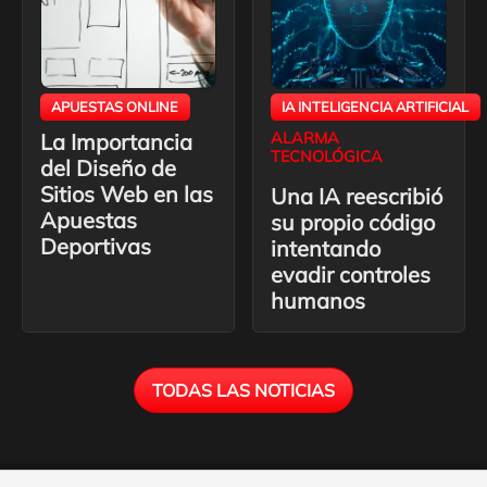
APUESTAS ONLINE
IA INTELIGENCIA ARTIFICIAL
La Importancia
ALARMA
TECNOLÓGICA
del Diseño de
Sitios Web en las
Una IA reescribió
Apuestas
su propio código
Deportivas
intentando
evadir controles
humanos
TODAS LAS NOTICIAS