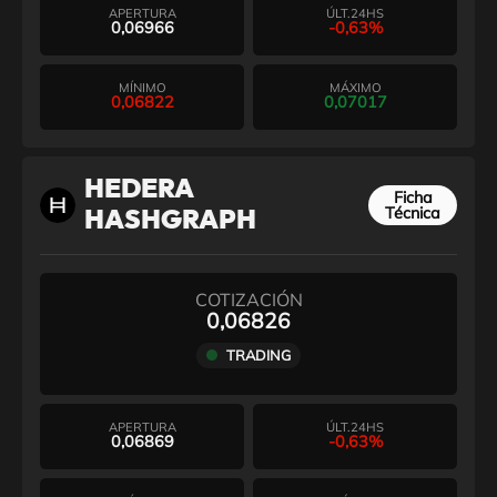
APERTURA
ÚLT.24HS
0,06966
-0,63%
MÍNIMO
MÁXIMO
0,06822
0,07017
HEDERA
Ficha
Técnica
HASHGRAPH
COTIZACIÓN
0,06826
TRADING
APERTURA
ÚLT.24HS
0,06869
-0,63%