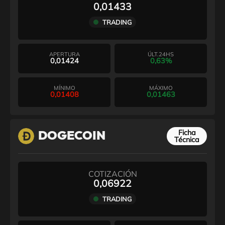
0,01433
TRADING
APERTURA
ÚLT.24HS
0,01424
0,63%
MÍNIMO
MÁXIMO
0,01408
0,01463
Ficha
DOGECOIN
Técnica
COTIZACIÓN
0,06922
TRADING