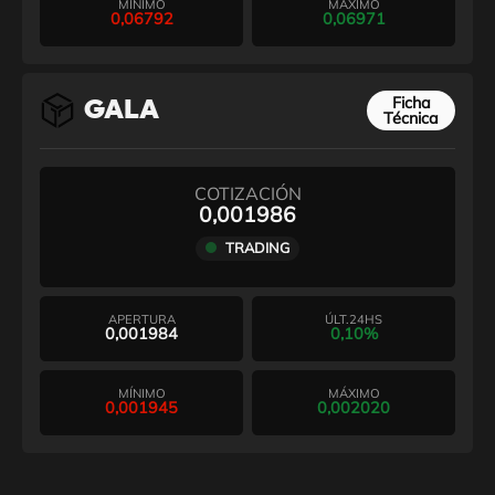
MÍNIMO
MÁXIMO
0,06792
0,06971
Ficha
GALA
Técnica
COTIZACIÓN
0,001986
TRADING
APERTURA
ÚLT.24HS
0,001984
0,10%
MÍNIMO
MÁXIMO
0,001945
0,002020